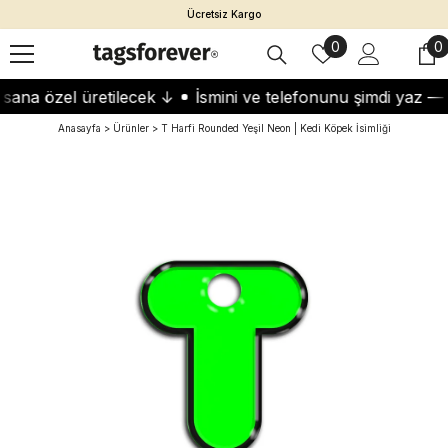
İçeriğe Atla
Ücretsiz Kargo
İstek
0
0
0
listeleri
ö
ana özel üretilecek ↓
İsmini ve telefonunu şimdi yaz — t
Anasayfa
Ürünler
T Harfi Rounded Yeşil Neon | Kedi Köpek İsimliği