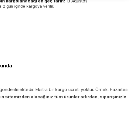
şin kargolanacağı en geç tarih:
13 Ağustos
 2 gün içinde kargoya verilir.
kında
l gönderilmektedir. Ekstra bir kargo ücreti yoktur. Örnek: Pazartesi
n sitemizden alacağınız tüm ürünler sıfırdan, siparişinizle