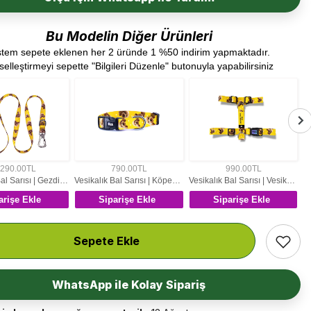
Bu Modelin Diğer Ürünleri
stem sepete eklenen her 2 üründe 1 %50 indirim yapmaktadır.
iselleştirmeyi sepette "Bilgileri Düzenle" butonuyla yapabilirsiniz
,290.00TL
790.00TL
990.00TL
Vesikalık Bal Sarısı | Gezdirme Kayışı
Vesikalık Bal Sarısı | Köpek Tasması
Vesikalık Bal Sarısı | Vesikalık Köpek Göğüs Tasması
arişe Ekle
Siparişe Ekle
Siparişe Ekle
Sepete Ekle
WhatsApp ile Kolay Sipariş