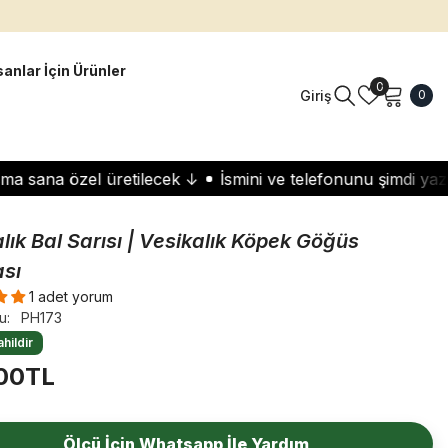
{{currency}}{{discount}} undefined
View Cart
sanlar İçin Ürünler
İstek
0
0
Giriş
0
listeleri
öğe
ana özel üretilecek ↓
İsmini ve telefonunu şimdi yaz — t
lık Bal Sarısı | Vesikalık Köpek Göğüs
sı
1 adet yorum
u:
PH173
hildir
00TL
Ölçü İçin Whatsapp İle Yardım