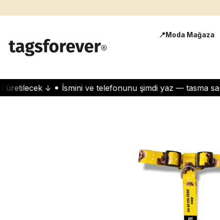
İçeriğe Atla
📍Moda Mağaza
tilecek ↓
İsmini ve telefonunu şimdi yaz — tasma sana öz