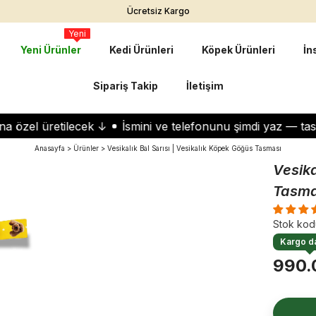
Ücretsiz Kargo
Yeni
Yeni Ürünler
Kedi Ürünleri
Köpek Ürünleri
İn
Sipariş Takip
İletişim
el üretilecek ↓
İsmini ve telefonunu şimdi yaz — tasma s
Anasayfa
Ürünler
Vesikalık Bal Sarısı | Vesikalık Köpek Göğüs Tasması
Vesika
Tasma
Stok kod
Kargo da
990.