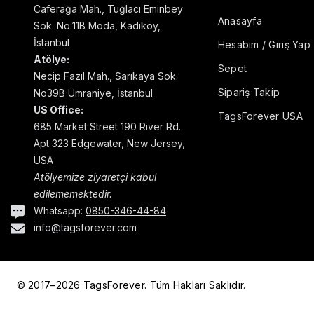
Caferağa Mah., Tuğlacı Eminbey
Anasayfa
Sok. No:11B Moda, Kadıköy,
İstanbul
Hesabım / Giriş Yap
Atölye:
Sepet
Necip Fazıl Mah., Sarıkaya Sok.
Sipariş Takip
No39B Ümraniye, İstanbul
US Office:
TagsForever USA
685 Market Street 190 River Rd.
Apt 323 Edgewater, New Jersey,
USA
Atölyemize ziyaretçi kabul
edilememektedir.
Whatsapp:
0850-346-44-84
info@tagsforever.com
© 2017–2026 TagsForever. Tüm Hakları Saklıdır.