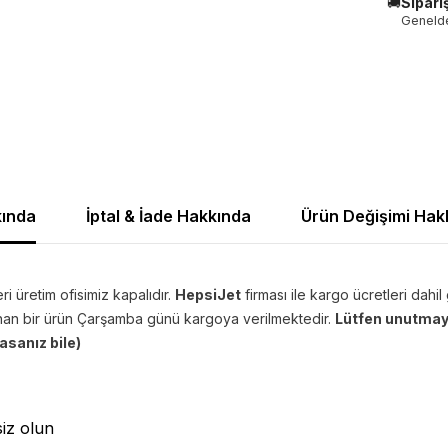
🚚
Sipari
Genelde
ında
İptal & İade Hakkında
Ürün Değişimi Hak
i üretim ofisimiz kapalıdır.
HepsiJet
firması ile kargo ücretleri dahi
ınan bir ürün Çarşamba günü kargoya verilmektedir.
Lütfen unutmayı
asanız bile)
siz olun