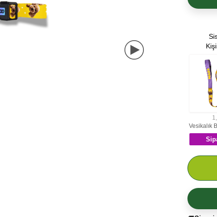
Si
Kiş
1
Sip